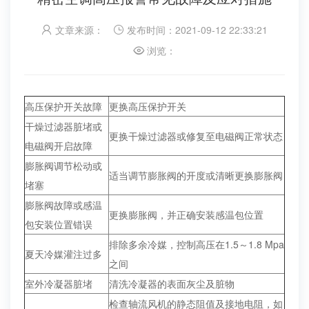
文章来源：
发布时间：2021-09-12 22:33:21
浏览：
高压保护开关故障
更换高压保护开关
干燥过滤器脏堵或
更换干燥过滤器或修复至电磁阀正常状态
电磁阀开启故障
膨胀阀调节松动或
适当调节膨胀阀的开度或清晰更换膨胀阀
堵塞
膨胀阀故障或感温
更换膨胀阀，并正确安装感温包位置
包安装位置错误
排除多余冷媒，控制高压在1.5～1.8 Mpa
夏天冷媒灌注过多
之间
室外冷凝器脏堵
清洗冷凝器的表面灰尘及脏物
检查轴流风机的静态阻值及接地电阻，如